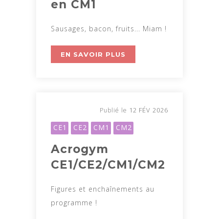
en CM1
Sausages, bacon, fruits... Miam !
EN SAVOIR PLUS
12 FÉV 2026
Publié le
CE1
CE2
CM1
CM2
Acrogym
CE1/CE2/CM1/CM2
Figures et enchaînements au
programme !