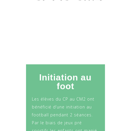
Initiation au
foot
Les élèves du CP au CM2 ont
bénéficié d’une initiation au
football pendant 2 séances.
Par le biais de jeux pré
sportifs les enfants ont manié