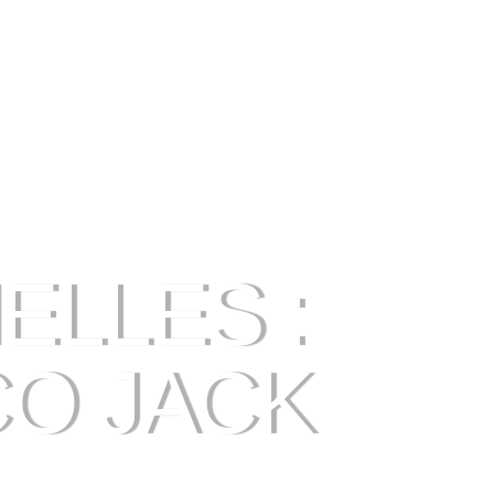
LLES :
CO JACK