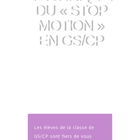
DU « STOP
MOTION »
EN GS/CP
Les élèves de la classe de
GS/CP sont fiers de vous