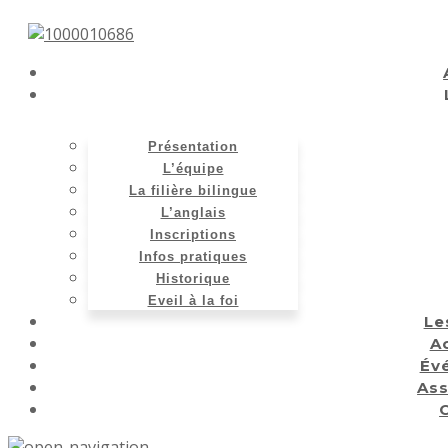
Présentation
L’équipe
La filière bilingue
L’anglais
Inscriptions
Infos pratiques
Historique
Eveil à la foi
Le
Ac
Év
Ass