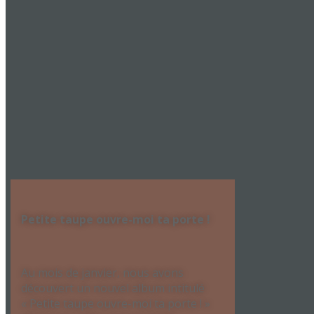
Petite taupe ouvre-moi ta porte !
Au mois de janvier, nous avons
découvert un nouvel album intitulé
« Petite taupe ouvre-moi ta porte ! »