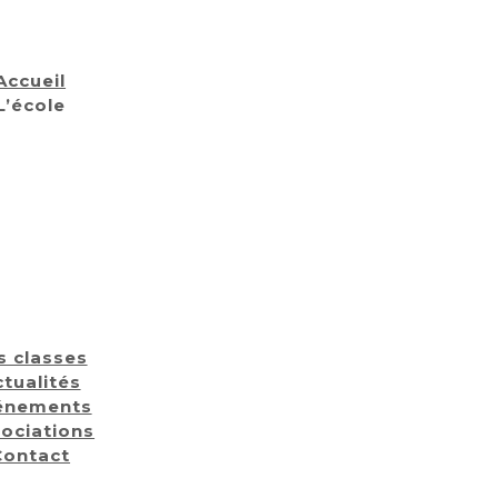
Accueil
L’école
s classes
tualités
énements
ociations
Contact