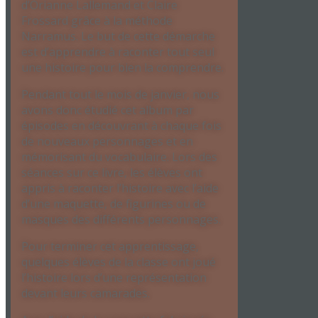
d’Orianne Lallemand et Claire
Frossard grâce à la méthode
Narramus. Le but de cette démarche
est d’apprendre à raconter tout seul
une histoire pour bien la comprendre.
Pendant tout le mois de janvier, nous
avons donc étudié cet album par
épisodes en découvrant à chaque fois
de nouveaux personnages et en
mémorisant du vocabulaire. Lors des
séances sur ce livre, les élèves ont
appris à raconter l’histoire avec l’aide
d’une maquette, de figurines ou de
masques des différents personnages.
Pour terminer cet apprentissage,
quelques élèves de la classe ont joué
l’histoire lors d’une représentation
devant leurs camarades.