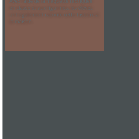
Avec l’aide de la maquette fabriquée
en classe et aux figurines, les élèves
ont également raconté cette histoire à
la maison.