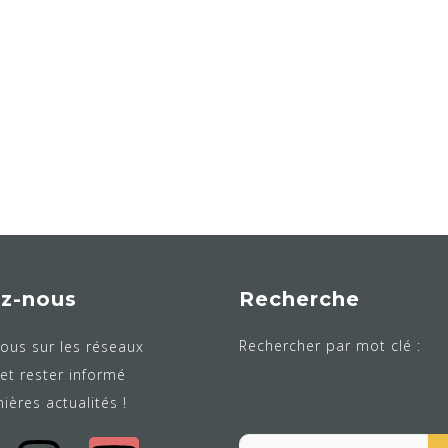
ez-nous
Recherche
Rechercher par mot clé :
ous sur les réseaux
et rester informé
ières actualités !