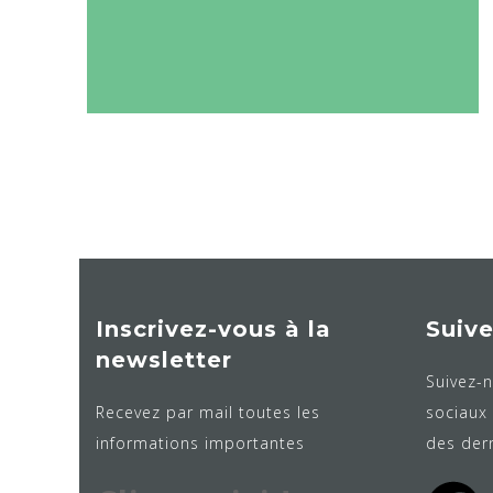
Inscrivez-vous à la
Suiv
newsletter
Suivez-n
Recevez par mail toutes les
sociaux 
informations importantes
des dern