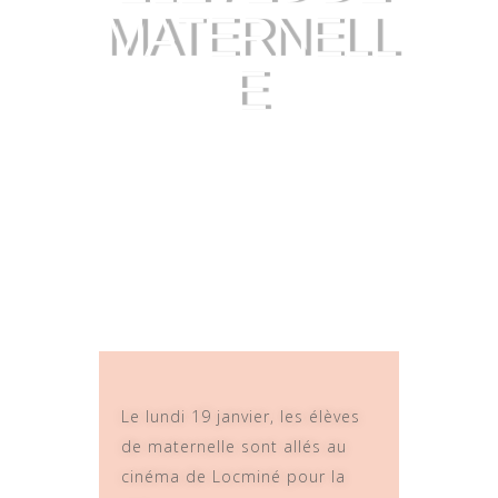
MATERNELL
E
Le lundi 19 janvier, les élèves
de maternelle sont allés au
cinéma de Locminé pour la