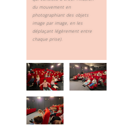
du mouvement en
photographiant des objets
image par image, en les
déplaçant légèrement entre
chaque prise)
.