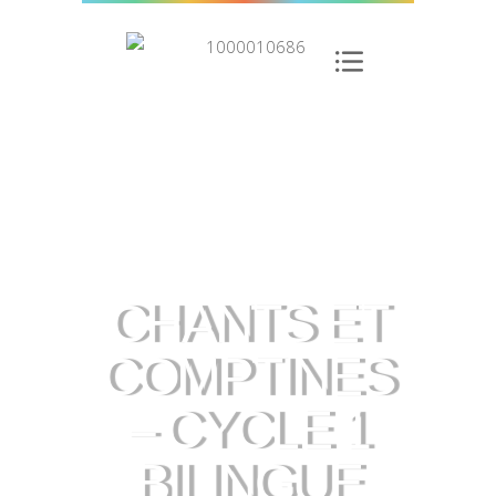
CHANTS ET
COMPTINES
– CYCLE 1
BILINGUE