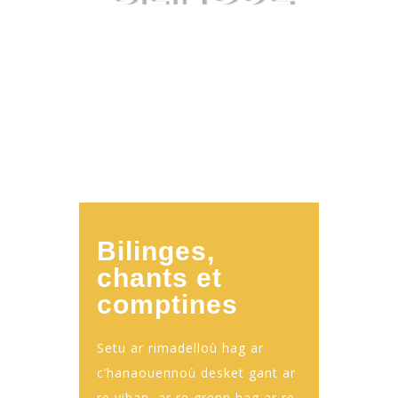
Bilinges,
chants et
comptines
Setu ar rimadelloù hag ar
c’hanaouennoù desket gant ar
re vihan, ar re grenn hag ar re