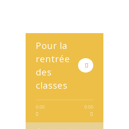
Pour la
rentrée
des
classes
0:00
0:00