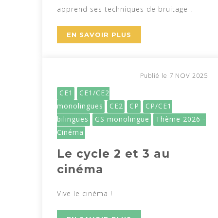
apprend ses techniques de bruitage !
EN SAVOIR PLUS
7 NOV 2025
Publié le
CE1
CE1/CE2
monolingues
CE2
CP
CP/CE1
bilingues
GS monolingue
Thème 2026 -
Cinéma
Le cycle 2 et 3 au
cinéma
Vive le cinéma !