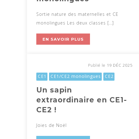
Sortie nature des maternelles et CE
monolingues Les deux classes […]
EN SAVOIR PLUS
19 DÉC 2025
Publié le
CE1
CE1/CE2 monolingues
CE2
Un sapin
extraordinaire en CE1-
CE2 !
Joies de Noël