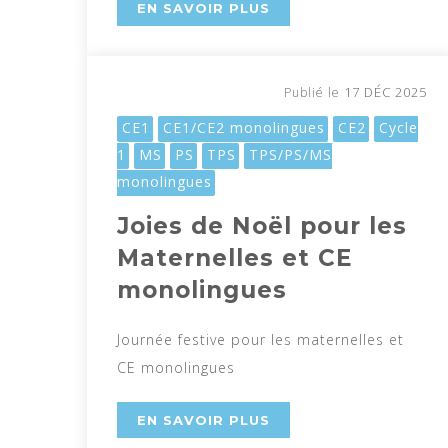
EN SAVOIR PLUS
17 DÉC 2025
Publié le
CE1
CE1/CE2 monolingues
CE2
Cycle
1
MS
PS
TPS
TPS/PS/MS
monolingues
Joies de Noël pour les
Maternelles et CE
monolingues
Journée festive pour les maternelles et
CE monolingues
EN SAVOIR PLUS