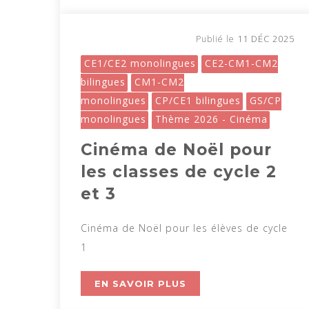
11 DÉC 2025
Publié le
CE1/CE2 monolingues
CE2-CM1-CM2
bilingues
CM1-CM2
monolingues
CP/CE1 bilingues
GS/CP
monolingues
Thème 2026 - Cinéma
Cinéma de Noël pour
les classes de cycle 2
et 3
Cinéma de Noël pour les élèves de cycle
1
EN SAVOIR PLUS