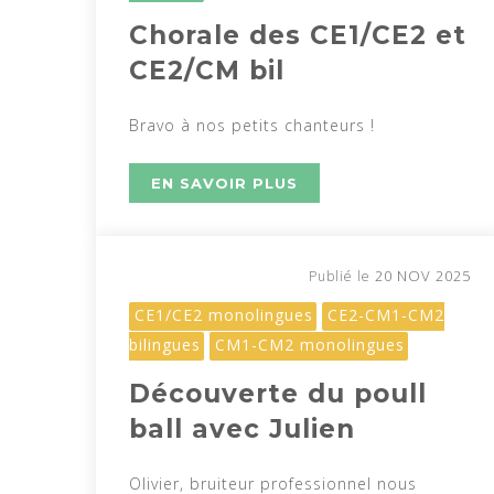
Chorale des CE1/CE2 et
CE2/CM bil
Bravo à nos petits chanteurs !
EN SAVOIR PLUS
20 NOV 2025
Publié le
CE1/CE2 monolingues
CE2-CM1-CM2
bilingues
CM1-CM2 monolingues
Découverte du poull
ball avec Julien
Olivier, bruiteur professionnel nous