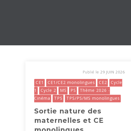
29 JUIN 2026
Publié le
CE1
CE1/CE2 monolingues
CE2
Cycle
1
Cycle 2
MS
PS
Thème 2026 -
Cinéma
TPS
TPS/PS/MS monolingues
Sortie nature des
maternelles et CE
monolingues