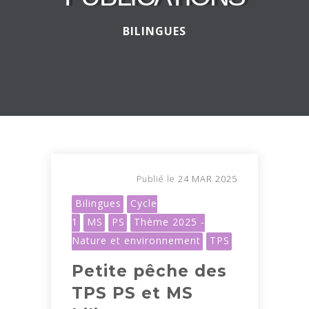
BILINGUES
24 MAR 2025
Publié le
Bilingues
Cycle
1
MS
PS
Thème 2025 -
Nature et environnement
TPS
Petite pêche des
TPS PS et MS