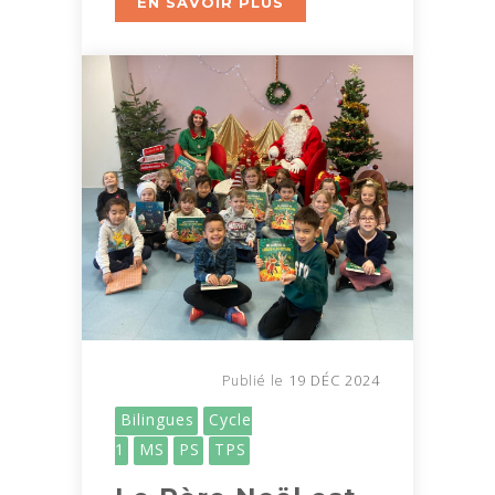
EN SAVOIR PLUS
19 DÉC 2024
Publié le
Bilingues
Cycle
1
MS
PS
TPS