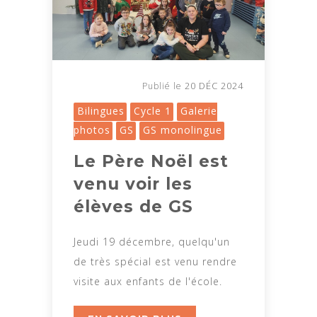
20 DÉC 2024
Publié le
Bilingues
Cycle 1
Galerie
photos
GS
GS monolingue
Le Père Noël est
venu voir les
élèves de GS
Jeudi 19 décembre, quelqu'un
de très spécial est venu rendre
visite aux enfants de l'école.