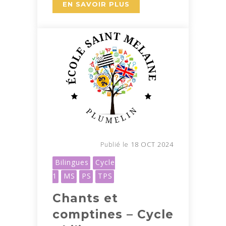
EN SAVOIR PLUS
18 OCT 2024
Publié le
Bilingues
Cycle
1
MS
PS
TPS
Chants et
comptines – Cycle