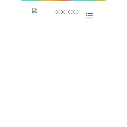
ERREUR
404